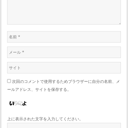
ン
名
前
メ
*
ー
ウ
ル
ェ
*
次回のコメントで使用するためブラウザーに自分の名前、メ
ブ
ールアドレス、サイトを保存する。
サ
イ
ト
*
上に表示された文字を入力してください。