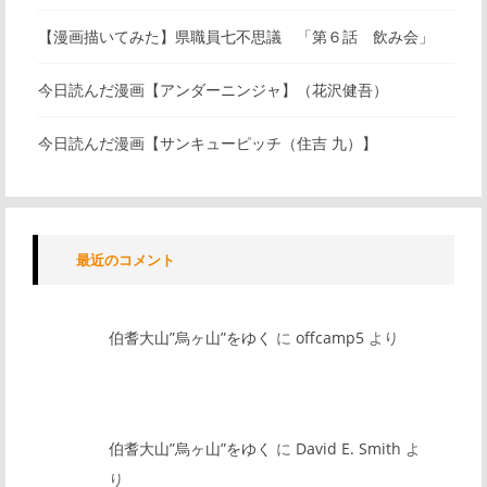
【漫画描いてみた】県職員七不思議 「第６話 飲み会」
今日読んだ漫画【アンダーニンジャ】（花沢健吾）
今日読んだ漫画【サンキューピッチ（住吉 九）】
最近のコメント
伯耆大山”烏ヶ山”をゆく
に
offcamp5
より
伯耆大山”烏ヶ山”をゆく
に
David E. Smith
よ
り