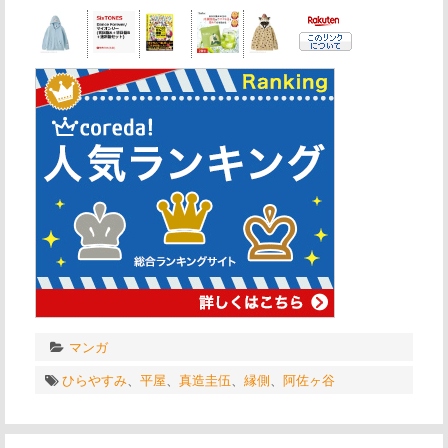
マンガ
ひらやすみ
、
平屋
、
真造圭伍
、
縁側
、
阿佐ヶ谷