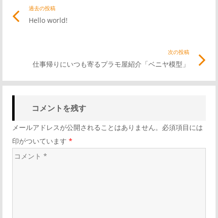
投
過去の投稿
前
Hello world!
の
稿
記
事
次の投稿
次
ナ
リ
仕事帰りにいつも寄るプラモ屋紹介「ベニヤ模型」
の
ン
記
ビ
ク
事
コメントを残す
リ
ゲ
ン
メールアドレスが公開されることはありません。必須項目には
ク
ー
印がついています
*
コ
シ
メ
ン
ョ
ト
*