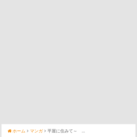
ホーム
マンガ
平屋に住みて～ …