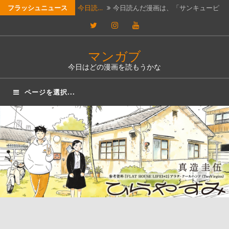
コ
フラッシュニュース
ッ…
【つれ…
石黒正数の漫画「ネムルバカ」が実
ン
Twitter
Instagram
YouTube
テ
写…
本屋の…
最近、本屋巡りにハマっている。本
ン
マンガブ
屋…
【漫画…
漫画投稿Webサイト「新都社」にて…
ツ
今日はどの漫画を読もうかな
へ
今日読…
今日読んだ漫画は、「アンダーニン
ページを選択...
ス
ジ…
キ
ッ
プ