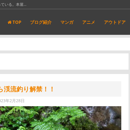
っている。本屋…
新都社」にて…
TOP
ブログ紹介
マンガ
アニメ
アウトドア
アンダーニンジ…
サンキューピッ…
ルバカ」が実写…
ら渓流釣り解禁！！
023年2月28日