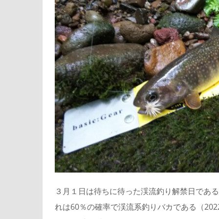
３月１日は待ちに待った渓流釣り解禁日である
れは60％の確率で渓流系釣りバカである（20