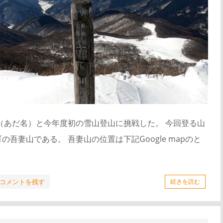
（あだ名）と今年度初の雪山登山に挑戦した。 今回登る山
吾妻山である。 吾妻山の位置は下記Google mapのと
コメントを残す
続きを読む