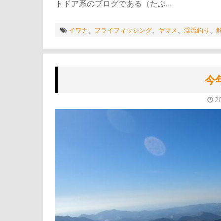
トドア系のブログである（たぶ…
イワナ
、
フライフィッシング
、
ヤマメ
、
渓流釣り
、
今
2