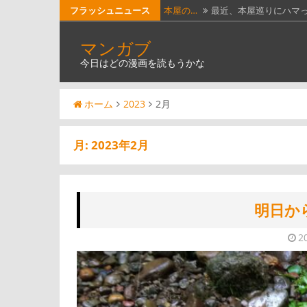
本屋の…
最近、本屋巡りにハマ
コ
フラッシュニュース
ン
【漫画…
漫画投稿Webサイト「
マンガブ
テ
今日読…
今日読んだ漫画は、「
今日はどの漫画を読もうかな
ン
ツ
今日読…
今日読んだ漫画は、「
ホーム
2023
2月
へ
【つれ…
石黒正数の漫画「ネム
ス
キ
月:
2023年2月
ッ
プ
明日か
2