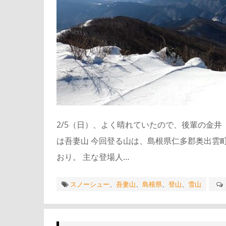
2/5（日）、よく晴れていたので、後輩の金井
は吾妻山 今回登る山は、島根県仁多郡奥出雲町の
おり。 主な登場人…
スノーシュー
、
吾妻山
、
島根県
、
登山
、
雪山