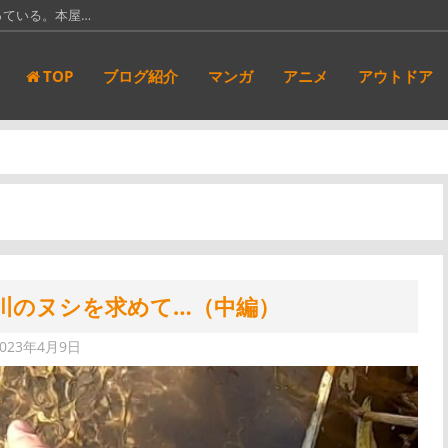
新都社」にて…
アンダーニンジ…
TOP
ブログ紹介
マンガ
アニメ
アウトドア
サンキューピッ…
ルバカ」が実写…
っている。本屋…
川のヌシを求めて…（中編）
2023年4月9日