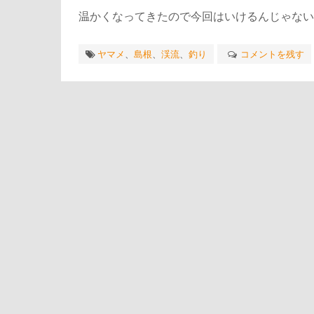
温かくなってきたので今回はいけるんじゃない
ヤマメ
、
島根
、
渓流
、
釣り
コメントを残す