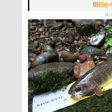
明日か
2