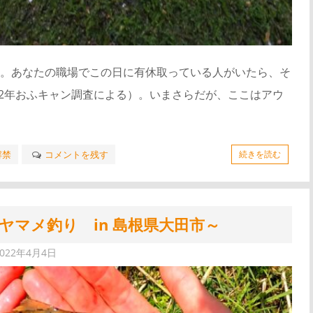
。あなたの職場でこの日に有休取っている人がいたら、そ
22年おふキャン調査による）。いまさらだが、ここはアウ
解禁
コメントを残す
続きを読む
ヤマメ釣り in 島根県大田市～
2022年4月4日