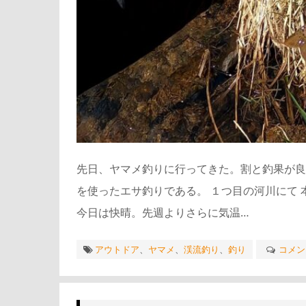
先日、ヤマメ釣りに行ってきた。割と釣果が良
を使ったエサ釣りである。 １つ目の河川にて
今日は快晴。先週よりさらに気温…
アウトドア
、
ヤマメ
、
渓流釣り
、
釣り
コメン