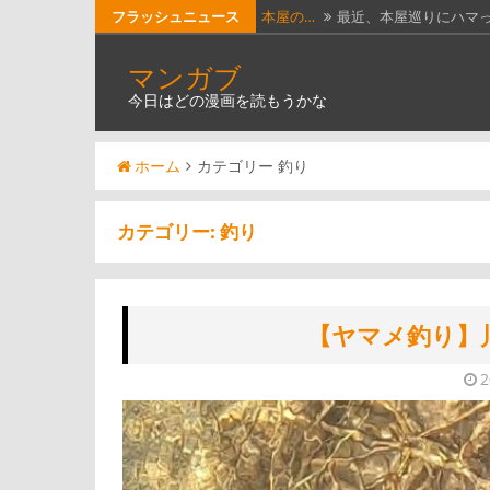
コ
フラッシュニュース
【漫画…
漫画投稿Webサイト「
ン
今日読…
今日読んだ漫画は、「
マンガブ
テ
今日はどの漫画を読もうかな
今日読…
今日読んだ漫画は、「
ン
ツ
【つれ…
石黒正数の漫画「ネム
ホーム
カテゴリー 釣り
へ
本屋の…
最近、本屋巡りにハマ
ス
キ
カテゴリー:
釣り
ッ
プ
【ヤマメ釣り】