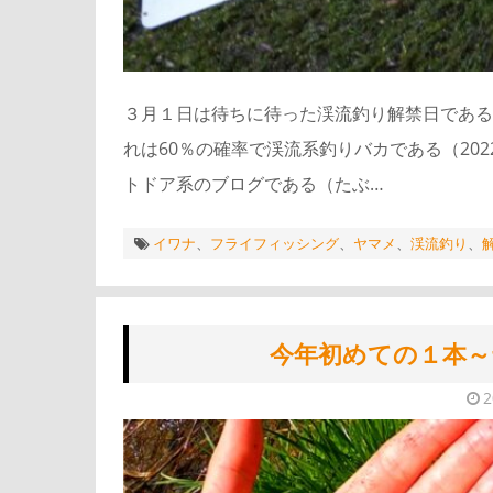
３月１日は待ちに待った渓流釣り解禁日である
れは60％の確率で渓流系釣りバカである（20
トドア系のブログである（たぶ…
イワナ
、
フライフィッシング
、
ヤマメ
、
渓流釣り
、
今年初めての１本～