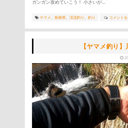
ガンガン攻めていこう！ 小さいが…
ヤマメ
、
島根県
、
渓流釣り
、
釣り
コメントを
【ヤマメ釣り】
2