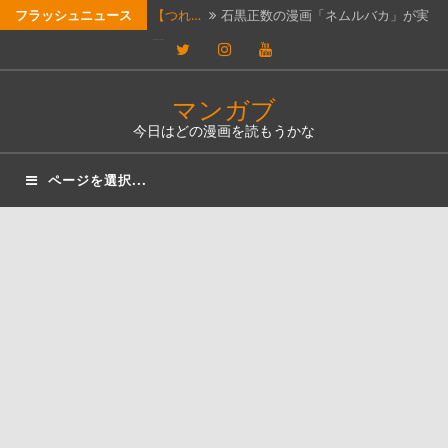
コ
フラッシュニュース
【つれ…
石黒正数の漫画「ネムルバカ」が実
ン
写…
Twitter
Instagram
YouTube
本屋の…
最近、本屋巡りにハマっている。本
テ
屋…
【漫画…
漫画投稿Webサイト「新都社」にて…
ン
マンガブ
ツ
今日はどの漫画を読もうかな
今日読…
今日読んだ漫画は、「アンダーニン
へ
ジ…
今日読…
今日読んだ漫画は、「サンキューピ
ページを選択...
ス
ッ…
キ
ッ
プ