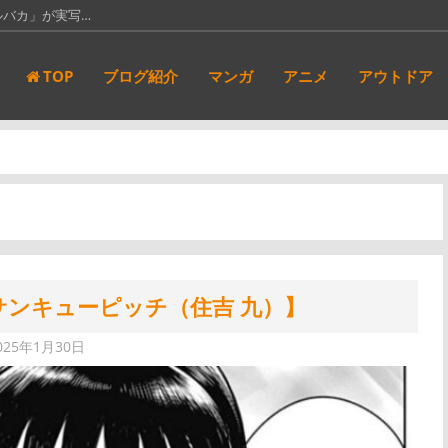
っている。本屋…
新都社」にて…
TOP
ブログ紹介
マンガ
アニメ
アウトドア
アンダーニンジ…
サンキューピッ…
ルバカ」が実写…
サンキューピッチ（住吉 九）】
025年1月30日