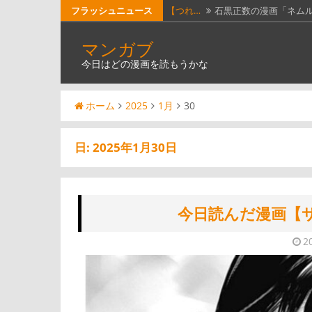
コ
フラッシュニュース
本屋の…
最近、本屋巡りにハマ
ン
【漫画…
漫画投稿Webサイト「
マンガブ
テ
今日はどの漫画を読もうかな
今日読…
今日読んだ漫画は、「
ン
ツ
今日読…
今日読んだ漫画は、「
ホーム
2025
1月
30
へ
【つれ…
石黒正数の漫画「ネム
ス
キ
日:
2025年1月30日
ッ
プ
今日読んだ漫画【
2