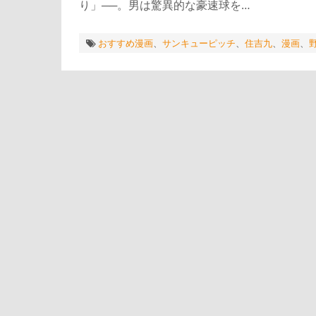
り」──。男は驚異的な豪速球を…
おすすめ漫画
、
サンキューピッチ
、
住吉九
、
漫画
、