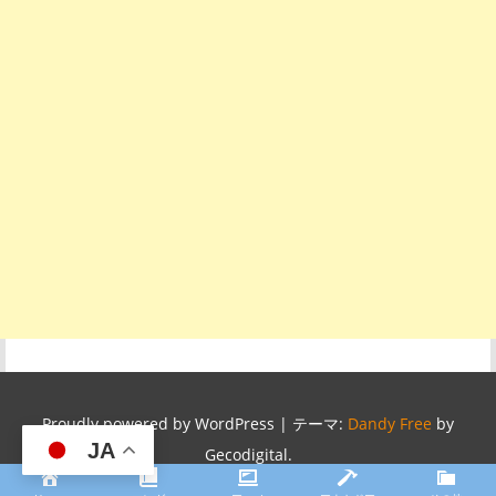
Proudly powered by WordPress
|
テーマ:
Dandy Free
by
JA
Gecodigital.