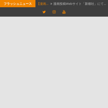
コ
フラッシュニュース
【漫画…
漫画投稿Webサイト「新都社」にて…
ン
Twitter
Instagram
YouTube
今日読…
今日読んだ漫画は、「アンダーニン
テ
ジ…
今日読…
今日読んだ漫画は、「サンキューピ
ン
ツ
ッ…
【つれ…
石黒正数の漫画「ネムルバカ」が実
へ
写…
本屋の…
最近、本屋巡りにハマっている。本
ス
屋…
キ
ッ
プ