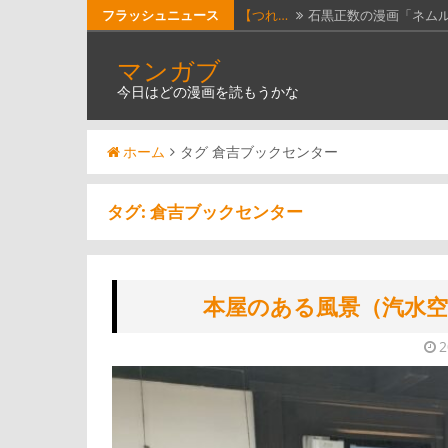
コ
フラッシュニュース
本屋の…
最近、本屋巡りにハマ
ン
【漫画…
漫画投稿Webサイト「
マンガブ
テ
今日はどの漫画を読もうかな
今日読…
今日読んだ漫画は、「
ン
ツ
今日読…
今日読んだ漫画は、「
ホーム
タグ 倉吉ブックセンター
へ
【つれ…
石黒正数の漫画「ネム
ス
キ
タグ:
倉吉ブックセンター
ッ
プ
本屋のある風景（汽水