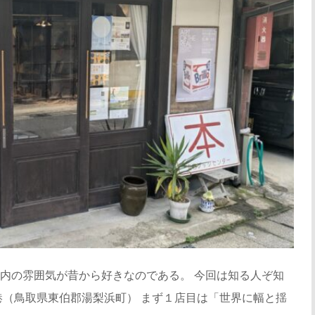
内の雰囲気が昔から好きなのである。 今回は知る人ぞ知
港（鳥取県東伯郡湯梨浜町） まず１店目は「世界に幅と揺