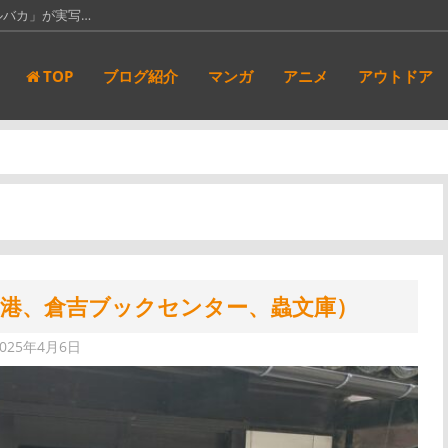
っている。本屋…
新都社」にて…
TOP
ブログ紹介
マンガ
アニメ
アウトドア
アンダーニンジ…
サンキューピッ…
ルバカ」が実写…
空港、倉吉ブックセンター、蟲文庫）
2025年4月6日