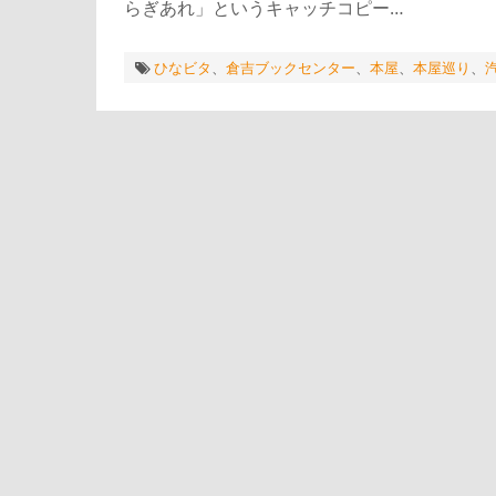
らぎあれ」というキャッチコピー…
ひなビタ
、
倉吉ブックセンター
、
本屋
、
本屋巡り
、