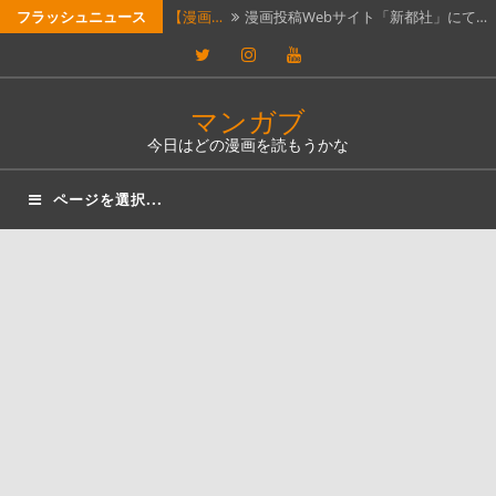
コ
フラッシュニュース
【漫画…
漫画投稿Webサイト「新都社」にて…
ン
Twitter
Instagram
YouTube
今日読…
今日読んだ漫画は、「アンダーニン
テ
ジ…
今日読…
今日読んだ漫画は、「サンキューピ
ン
マンガブ
ツ
ッ…
今日はどの漫画を読もうかな
【つれ…
石黒正数の漫画「ネムルバカ」が実
へ
写…
本屋の…
最近、本屋巡りにハマっている。本
ページを選択...
ス
屋…
キ
ッ
プ