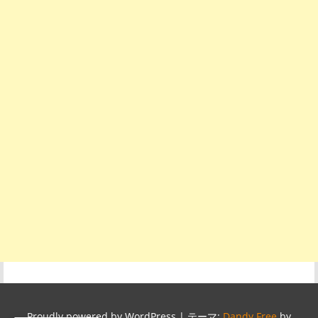
Proudly powered by WordPress
|
テーマ:
Dandy Free
by