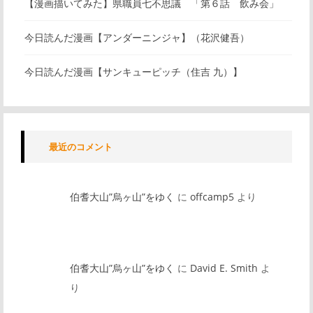
【漫画描いてみた】県職員七不思議 「第６話 飲み会」
今日読んだ漫画【アンダーニンジャ】（花沢健吾）
今日読んだ漫画【サンキューピッチ（住吉 九）】
最近のコメント
伯耆大山”烏ヶ山”をゆく
に
offcamp5
より
伯耆大山”烏ヶ山”をゆく
に
David E. Smith
よ
り